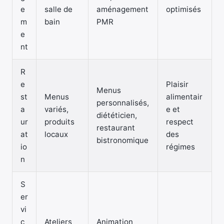
e
salle de
aménagement
optimisés
m
bain
PMR
e
nt
R
e
Plaisir
Menus
st
Menus
alimentair
personnalisés,
a
variés,
e et
diététicien,
ur
produits
respect
restaurant
at
locaux
des
bistronomique
io
régimes
n
S
er
vi
c
Ateliers
Animation