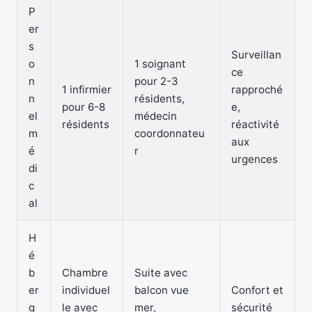
P
er
s
Surveillan
o
1 soignant
ce
n
pour 2-3
1 infirmier
rapproché
n
résidents,
pour 6-8
e,
el
médecin
résidents
réactivité
m
coordonnateu
aux
é
r
urgences
di
c
al
H
é
b
Chambre
Suite avec
er
individuel
balcon vue
Confort et
g
le avec
mer,
sécurité