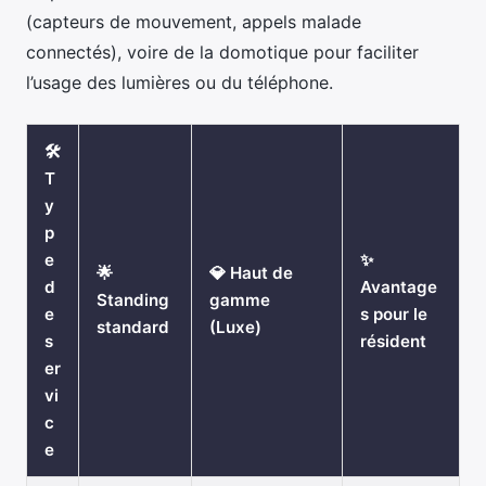
(capteurs de mouvement, appels malade
connectés), voire de la domotique pour faciliter
l’usage des lumières ou du téléphone.
🛠️
T
y
p
e
✨
🌟
💎 Haut de
d
Avantage
Standing
gamme
e
s pour le
standard
(Luxe)
s
résident
er
vi
c
e