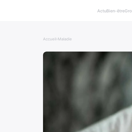
Actu
Bien-être
Gro
Accueil
›
Maladie