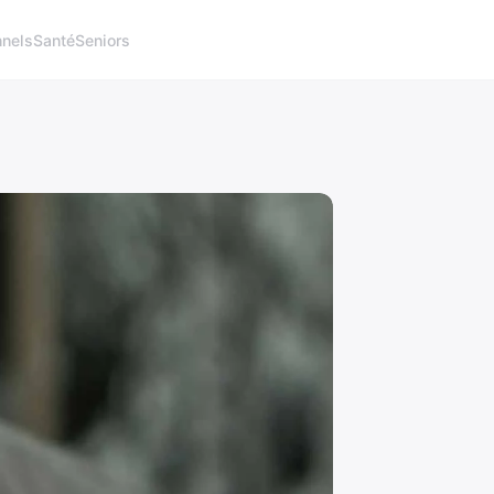
nnels
Santé
Seniors