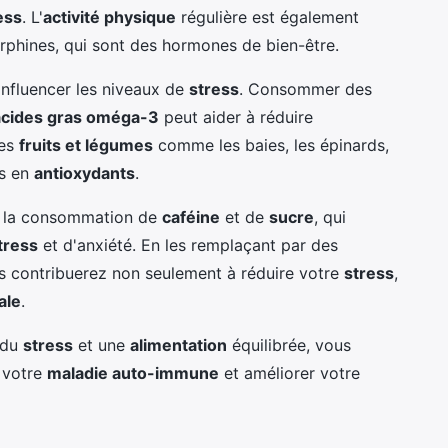
ess
. L'
activité physique
régulière est également
dorphines, qui sont des hormones de bien-être.
nfluencer les niveaux de
stress
. Consommer des
acides gras oméga-3
peut aider à réduire
Les
fruits et légumes
comme les baies, les épinards,
es en
antioxydants
.
r la consommation de
caféine
et de
sucre
, qui
tress
et d'anxiété. En les remplaçant par des
us contribuerez non seulement à réduire votre
stress
,
ale
.
 du
stress
et une
alimentation
équilibrée, vous
 votre
maladie auto-immune
et améliorer votre