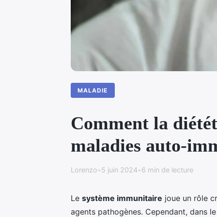
MALADIE
Comment la diététi
maladies auto-im
Lorenzo
•
5 juin 2024
•
6 min de lecture
Le
système immunitaire
joue un rôle cr
agents pathogènes. Cependant, dans l