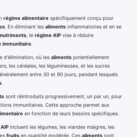
un
régime alimentaire
spécifiquement conçu pour
es
. En éliminant les
aliments
inflammatoires et en se
nutriments
, le
régime AIP
vise à réduire
 immunitaire
.
d'élimination, où les
aliments
potentiellement
rs, les céréales, les légumineuses, et les sucres
généralement entre 30 et 90 jours, pendant lesquels
s
.
ts
sont réintroduits progressivement, un par un, pour
actions immunitaires. Cette approche permet aux
limentaire
en fonction de leurs besoins spécifiques.
 AIP
incluent les légumes, les viandes maigres, les
 les
fruits
en quantité modérée. Ces
aliments
sont