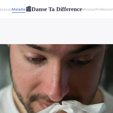
Danse Ta Difference
📰
ssesse
Maladie
Minceur
Professio